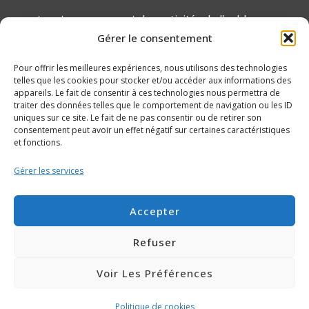
et restez au courant des activités de l'asbl
Gérer le consentement
ANAMA
Pour offrir les meilleures expériences, nous utilisons des technologies
telles que les cookies pour stocker et/ou accéder aux informations des
appareils. Le fait de consentir à ces technologies nous permettra de
traiter des données telles que le comportement de navigation ou les ID
uniques sur ce site. Le fait de ne pas consentir ou de retirer son
consentement peut avoir un effet négatif sur certaines caractéristiques
et fonctions.
Gérer les services
Accepter
Charte de protection des données
|
Conditions
Refuser
générales d’utilisation
|
Mentions légales
Voir Les Préférences
Anama ©2020 Made by Webdigit
Politique de cookies