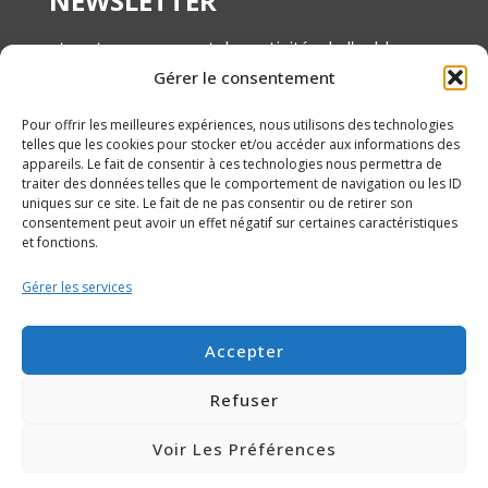
NEWSLETTER
et restez au courant des activités de l'asbl
Gérer le consentement
ANAMA
Pour offrir les meilleures expériences, nous utilisons des technologies
telles que les cookies pour stocker et/ou accéder aux informations des
appareils. Le fait de consentir à ces technologies nous permettra de
traiter des données telles que le comportement de navigation ou les ID
uniques sur ce site. Le fait de ne pas consentir ou de retirer son
consentement peut avoir un effet négatif sur certaines caractéristiques
et fonctions.
Gérer les services
Accepter
Charte de protection des données
|
Conditions
Refuser
générales d’utilisation
|
Mentions légales
Voir Les Préférences
Anama ©2020 Made by Webdigit